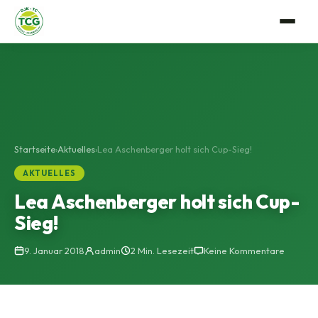
Verein
Anlage
Tennis
Mitgliedschaft
Trainerteam
Events
Startseite
›
Aktuelles
›
Lea Aschenberger holt sich Cup-Sieg!
Vorstandschaft
Mannschaftssport
Gastro
AKTUELLES
Satzung
Lea Aschenberger holt sich Cup-
Platzbuchung
Geschichte
Sieg!
Bildergalerie
9. Januar 2018
admin
2 Min. Lesezeit
Keine Kommentare