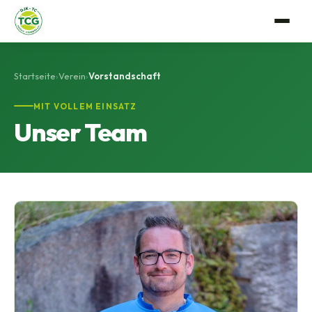
Verein
Startseite
›
Verein
›
Vorstandschaft
Anlage
Tennis
MIT VOLLEM EINSATZ
Unser Team
Mitgliedschaft
Trainerteam
Events
Vorstandschaft
Mannschaftssport
Gastro
Satzung
Platzbuchung
Geschichte
Bildergalerie