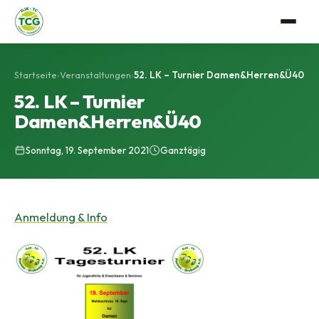
Verein
Startseite
›
Veranstaltungen
›
52. LK – Turnier Damen&Herren&Ü40
Anlage
52. LK – Turnier
Tennis
Damen&Herren&Ü40
Mitgliedschaft
Trainerteam
Events
Sonntag, 19. September 2021
Ganztägig
Vorstandschaft
Mannschaftssport
Gastro
Satzung
Platzbuchung
Anmeldung & Info
Geschichte
Bildergalerie