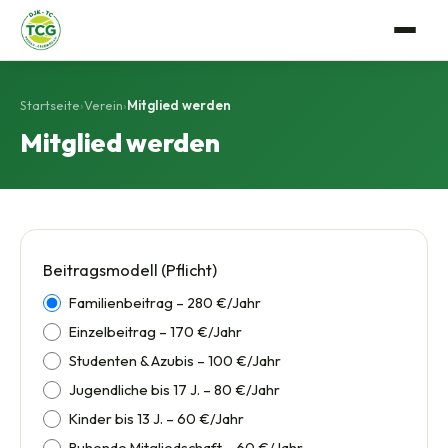
Verein
Startseite
›
Verein
›
Mitglied werden
Anlage
Mitglied werden
Tennis
Mitgliedschaft
Trainerteam
Events
Vorstandschaft
Mannschaftssport
Gastro
Satzung
Beitragsmodell (Pflicht)
Platzbuchung
Familienbeitrag – 280 €/Jahr
Geschichte
Einzelbeitrag – 170 €/Jahr
Bildergalerie
Studenten & Azubis – 100 €/Jahr
Jugendliche bis 17 J. – 80 €/Jahr
Kinder bis 13 J. – 60 €/Jahr
Ruhende Mitgliedschaft – 60 €/Jahr