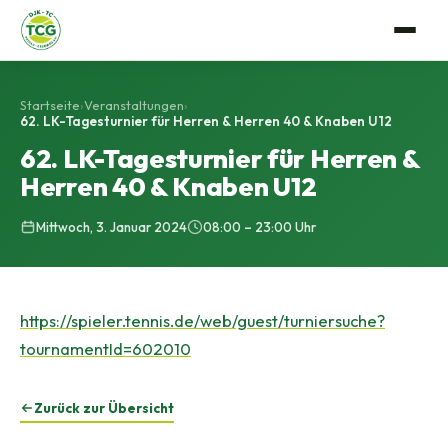
Verein
Startseite
›
Veranstaltungen
›
62. LK-Tagesturnier für Herren & Herren 40 & Knaben U12
Anlage
Tennis
62. LK-Tagesturnier für Herren &
Mitgliedschaft
Herren 40 & Knaben U12
Trainerteam
Events
Vorstandschaft
Mannschaftssport
Mittwoch, 3. Januar 2024
08:00 – 23:00 Uhr
Gastro
Satzung
Platzbuchung
Geschichte
https://spieler.tennis.de/web/guest/turniersuche?
tournamentId=602010
Bildergalerie
Zurück zur Übersicht