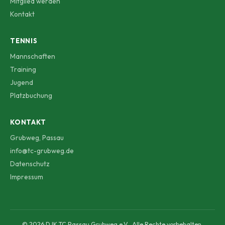
Mitglied werden
Kontakt
TENNIS
Mannschaften
Training
Jugend
Platzbuchung
KONTAKT
Grubweg, Passau
info@tc-grubweg.de
Datenschutz
Impressum
© 2026 DJK TC Passau Grubweg e.V.. Alle Rechte vorbehalten.