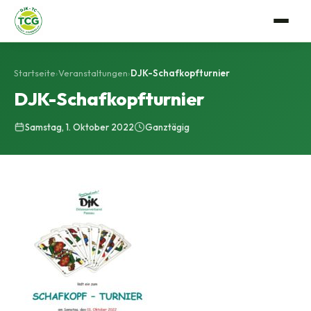
Verein
Startseite
›
Veranstaltungen
›
DJK-Schafkopfturnier
Anlage
DJK-Schafkopfturnier
Tennis
Mitgliedschaft
Samstag, 1. Oktober 2022
Ganztägig
Trainerteam
Events
Vorstandschaft
Mannschaftssport
Gastro
Satzung
Platzbuchung
Geschichte
Bildergalerie