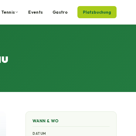
Tennis
Events
Gastro
Platzbuchung
au
WANN & WO
DATUM