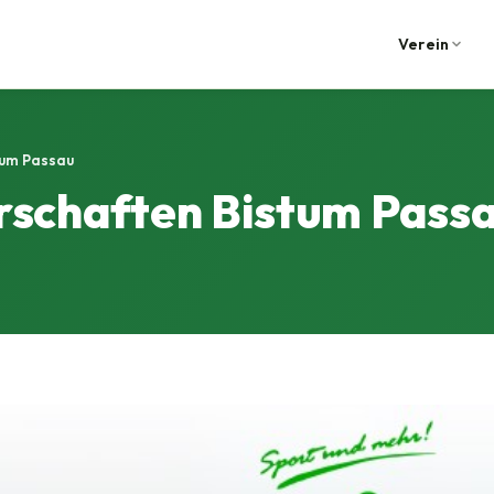
Verein
tum Passau
rschaften Bistum Pass