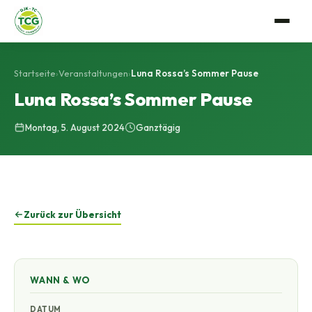
Verein
Startseite
›
Veranstaltungen
›
Luna Rossa’s Sommer Pause
Anlage
Luna Rossa’s Sommer Pause
Tennis
Mitgliedschaft
Montag, 5. August 2024
Ganztägig
Trainerteam
Events
Vorstandschaft
Mannschaftssport
Gastro
Satzung
Platzbuchung
Geschichte
Zurück zur Übersicht
Bildergalerie
WANN & WO
DATUM