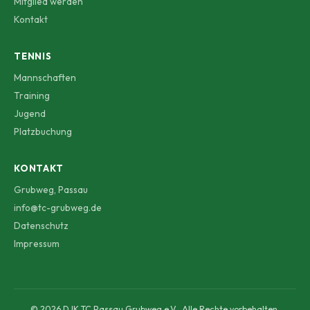
Mitglied werden
Kontakt
TENNIS
Mannschaften
Training
Jugend
Platzbuchung
KONTAKT
Grubweg, Passau
info@tc-grubweg.de
Datenschutz
Impressum
© 2026 DJK TC Passau Grubweg e.V.. Alle Rechte vorbehalten.