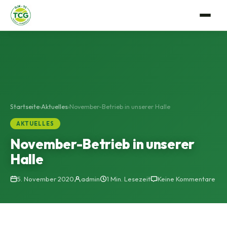
Verein
Anlage
Tennis
Mitgliedschaft
Trainerteam
Events
Startseite
›
Aktuelles
›
November-Betrieb in unserer Halle
Vorstandschaft
Mannschaftssport
Gastro
AKTUELLES
Satzung
November-Betrieb in unserer
Platzbuchung
Geschichte
Halle
Bildergalerie
5. November 2020
admin
1 Min. Lesezeit
Keine Kommentare