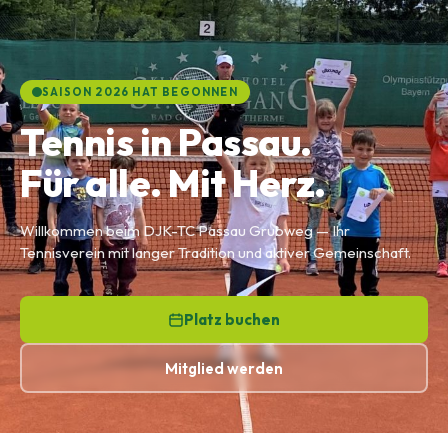
SAISON 2026 HAT BEGONNEN
Tennis in Passau.
Für alle. Mit Herz.
Willkommen beim DJK-TC Passau Grubweg — Ihr
Tennisverein mit langer Tradition und aktiver Gemeinschaft.
Platz buchen
Mitglied werden