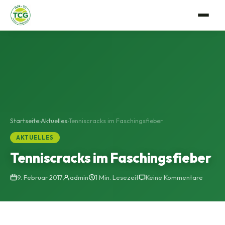
Verein
Anlage
Tennis
Mitgliedschaft
Trainerteam
Events
Vorstandschaft
Mannschaftssport
Gastro
Startseite
›
Aktuelles
›
Tenniscracks im Faschingsfieber
Satzung
AKTUELLES
Platzbuchung
Geschichte
Tenniscracks im Faschingsfieber
Bildergalerie
9. Februar 2017
admin
1 Min. Lesezeit
Keine Kommentare