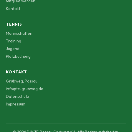
Mitglied werden
Kontakt
TENNIS
Mannschaften
Training
Jugend
Platzbuchung
KONTAKT
Grubweg, Passau
info@tc-grubweg.de
Datenschutz
Impressum
© 2026 DJK TC Passau Grubweg e.V.. Alle Rechte vorbehalten.