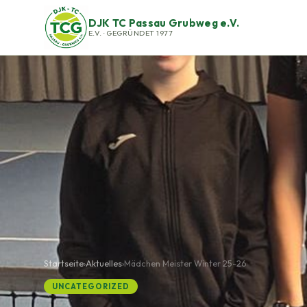
DJK TC Passau Grubweg e.V.
E.V. · GEGRÜNDET 1977
Startseite
›
Aktuelles
›
Mädchen Meister Winter 25-26
UNCATEGORIZED