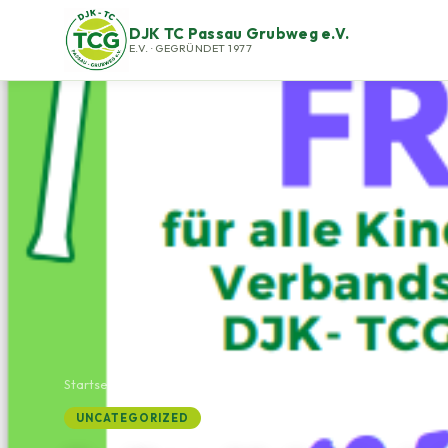
DJK TC Passau Grubweg e.V.
E.V. · GEGRÜNDET 1977
Startseite
›
Aktuelles
›
Freitags Matchtraining 15-17 Uhr
UNCATEGORIZED