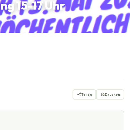
ng 15-17 Uhr
ntare
Teilen
Drucken