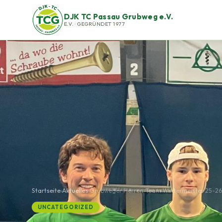
DJK TC Passau Grubweg e.V.
E.V. · GEGRÜNDET 1977
Startseite
›
Aktuelles
›
Grubweger Herren-Team Wintermeister 25-26
UNCATEGORIZED