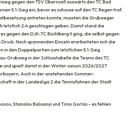
sieg gegen den TSV Obernzell auswärts den TC Bad
nen 5:1-Sieg ein, bevor es zuhause auf den TC Regen traf.
stbesetzung antreten konnte, mussten die Grubweger
ch letztlich 2:4 geschlagen geben. Damit stand die
s gegen den DJK-TC Büchlberg II ging, die selbst gegen
Druck. Nach spannenden Einzeln erarbeiteten sich die
n in den Doppelpartien zum letztlichen 5:1-Sieg
sau-Grubweg in der Schlusstabelle die Teams des TC
e und spielt damit in der Winter-saison 2026/2027
ederbayern. Auch in der anstehenden Sommer-
aft in der Landesliga 2 die Tennisfahnen der Stadt
amonov, Stanislav Baliasnyi und Timo Gorlas – es fehlen