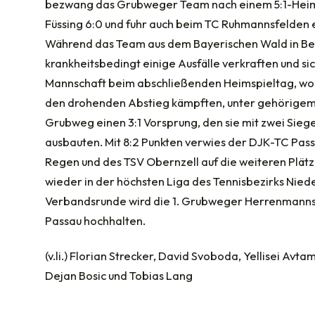
bezwang das Grubweger Team nach einem 5:1-Heim
Füssing 6:0 und fuhr auch beim TC Ruhmannsfelden ei
Während das Team aus dem Bayerischen Wald in Be
krankheitsbedingt einige Ausfälle verkraften und si
Mannschaft beim abschließenden Heimspieltag, wo e
den drohenden Abstieg kämpften, unter gehörigem 
Grubweg einen 3:1 Vorsprung, den sie mit zwei Siege
ausbauten. Mit 8:2 Punkten verwies der DJK-TC Pas
Regen und des TSV Obernzell auf die weiteren Plätz
wieder in der höchsten Liga des Tennisbezirks Ni
Verbandsrunde wird die 1. Grubweger Herrenmannsch
Passau hochhalten.
(v.li.) Florian Strecker, David Svoboda, Yellisei Avt
Dejan Bosic und Tobias Lang