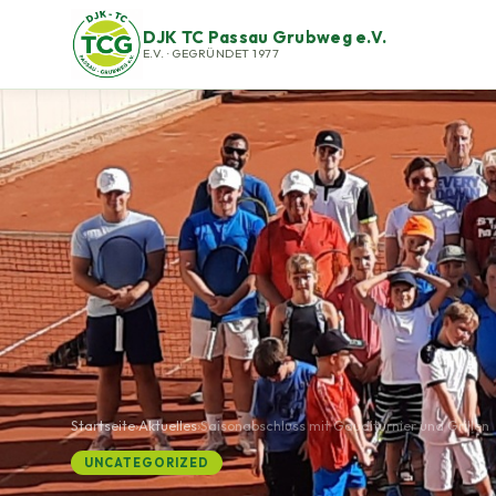
DJK TC Passau Grubweg e.V.
E.V. · GEGRÜNDET 1977
Startseite
›
Aktuelles
›
Saisonabschluss mit Gauditurnier und Grillen
UNCATEGORIZED