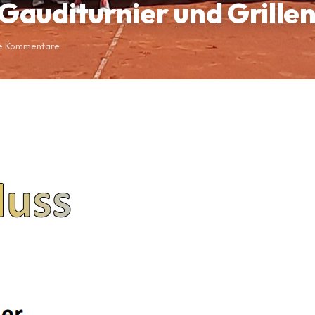
Gauditurnier und Grille
e Kommentare