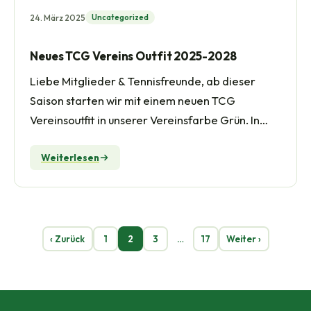
24. März 2025
Uncategorized
Neues TCG Vereins Outfit 2025-2028
Liebe Mitglieder & Tennisfreunde, ab dieser
Saison starten wir mit einem neuen TCG
Vereinsoutfit in unserer Vereinsfarbe Grün. In
den…
Weiterlesen
Seitennummerierung der Beiträge
‹ Zurück
1
2
3
…
17
Weiter ›